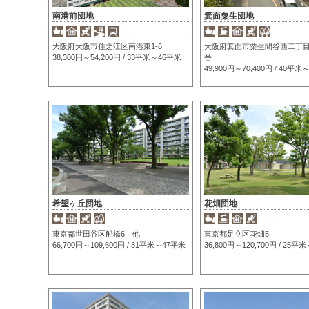
南港前団地
箕面粟生団地
大阪府大阪市住之江区南港東1-6
大阪府箕面市粟生間谷西二丁目
38,300円～54,200円 / 33平米～46平米
番
49,900円～70,400円 / 40平
希望ヶ丘団地
花畑団地
東京都世田谷区船橋6 他
東京都足立区花畑5
66,700円～109,600円 / 31平米～47平米
36,800円～120,700円 / 25平