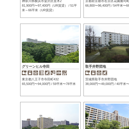
神奈川県横浜市金沢区並木2
京都府京都市右京区花園鷹司
81,900円〜97,400円（UR賃貸） / 51平
66,800〜96,400円 / 54平米〜
米～66平米（UR賃貸）
グリーンヒル寺田
取手井野団地
東京都八王子市寺田町432
茨城県取手市井野団地
65,500円〜94,000円 / 59平米〜78平米
38,000円〜49,000円 / 40平