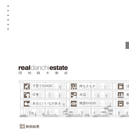
子育てGOOD
緑もさもさ
圧巻
水辺
あるといいながある
眺望GOOD