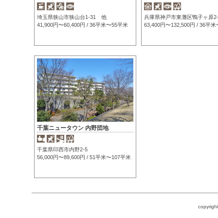
埼玉県狭山市狭山台1-31 他
兵庫県神戸市東灘区鴨子ヶ原2-
41,900円〜60,400円 / 36平米〜55平米
63,400円〜132,500円 / 36平
千葉ニュータウン 内野団地
千葉県印西市内野2-5
56,000円〜89,600円 / 51平米〜107平米
copyrigh