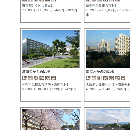
東京都足立区大谷田1
奈良県奈良市右京5-9
70,500円〜116,300円 / 44平米〜92平米
73,200円～105,800円 / 76平
米
港南台かもめ団地
南港わかぎの団地
神奈川県横浜市港南区港南台2-1
大阪府大阪市住之江区南港中2-
59,300円〜84,500円 / 33平米～47平米
46,900円～93,400円 / 34平