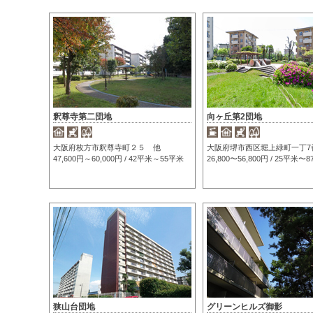
釈尊寺第二団地
向ヶ丘第2団地
大阪府枚方市釈尊寺町２５ 他
大阪府堺市西区堀上緑町一丁7
47,600円～60,000円 / 42平米～55平米
26,800〜56,800円 / 25平米〜
狭山台団地
グリーンヒルズ御影