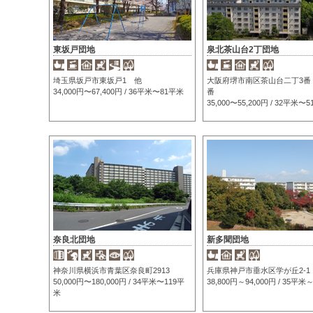
東坂戸団地
泉北茶山台2丁団地
埼玉県坂戸市東坂戸1 他
大阪府堺市南区茶山台二丁3番
34,000円〜67,400円 / 36平米〜81平米
番
35,000〜55,200円 / 32平米〜
奈良北団地
新多聞団地
神奈川県横浜市青葉区奈良町2913
兵庫県神戸市垂水区学が丘2-1
50,000円〜180,000円 / 34平米〜119平
38,800円～94,000円 / 35平
米