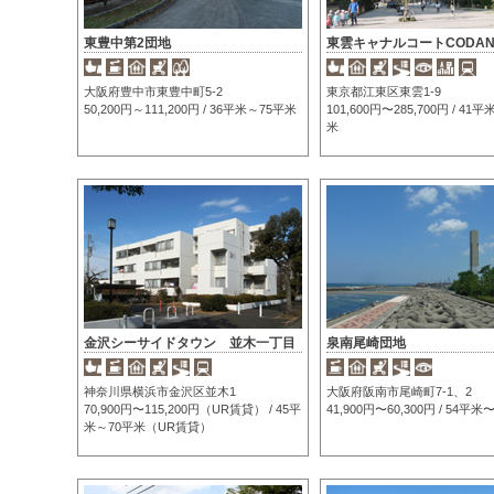
東豊中第2団地
東雲キャナルコートCODA
大阪府豊中市東豊中町5-2
東京都江東区東雲1-9
50,200円～111,200円 / 36平米～75平米
101,600円〜285,700円 / 41
米
金沢シーサイドタウン 並木一丁目
泉南尾崎団地
神奈川県横浜市金沢区並木1
大阪府阪南市尾崎町7-1、2
70,900円〜115,200円（UR賃貸） / 45平
41,900円〜60,300円 / 54平
米～70平米（UR賃貸）