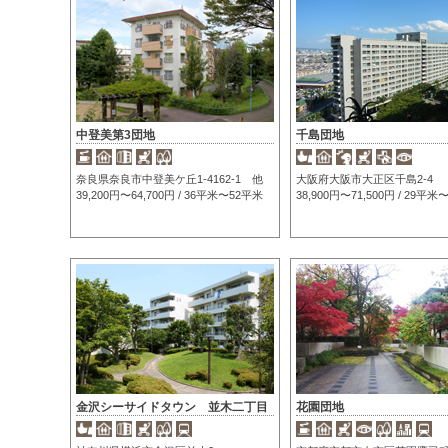
中登美第3団地
千島団地
奈良県奈良市中登美ケ丘1-4162-1 他
大阪府大阪市大正区千島2-4
39,200円〜64,700円 / 36平米〜52平米
38,900円〜71,500円 / 29平
金沢シーサイドタウン 並木二丁目
花園団地