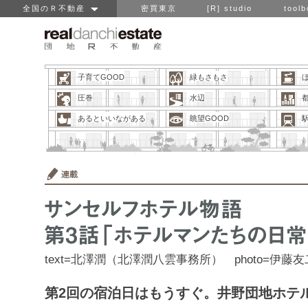
全国のＲ不動産
密買東京
[R] studio
toolb
子育てGOOD
緑もさもさ
圧巻
水辺
あるといいながある
眺望GOOD
text=北澤潤（北澤潤八雲事務所） photo=伊藤友
第2回の宿泊日はもうすぐ。井野団地ホテ