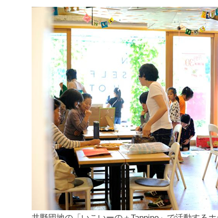
井野団地の「いこいーの＋Tappino」で活動する