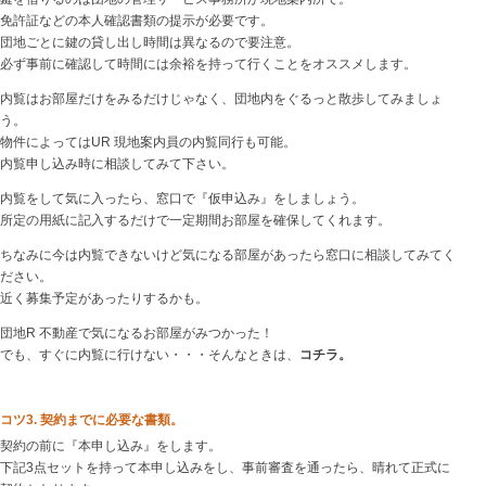
免許証などの本人確認書類の提示が必要です。
団地ごとに鍵の貸し出し時間は異なるので要注意。
必ず事前に確認して時間には余裕を持って行くことをオススメします。
内覧はお部屋だけをみるだけじゃなく、団地内をぐるっと散歩してみましょ
う。
物件によってはUR 現地案内員の内覧同行も可能。
内覧申し込み時に相談してみて下さい。
内覧をして気に入ったら、窓口で『仮申込み』をしましょう。
所定の用紙に記入するだけで一定期間お部屋を確保してくれます。
ちなみに今は内覧できないけど気になる部屋があったら窓口に相談してみてく
ださい。
近く募集予定があったりするかも。
団地R 不動産で気になるお部屋がみつかった！
でも、すぐに内覧に行けない・・・そんなときは、
コチラ。
コツ3. 契約までに必要な書類。
契約の前に『本申し込み』をします。
下記3点セットを持って本申し込みをし、事前審査を通ったら、晴れて正式に