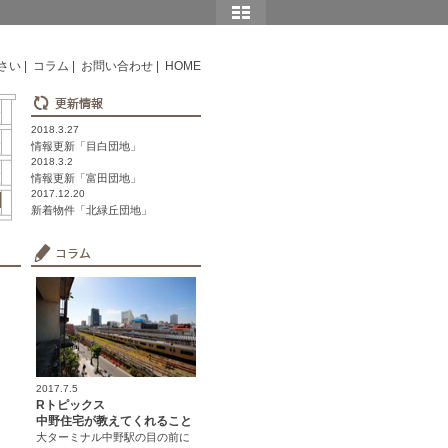
さい
|
コラム
|
お問い合わせ
|
HOME
2018.3.27
情報更新「目白団地」
2018.3.2
情報更新「富田団地」
2017.12.20
新着物件「北緑丘団地」
2017.7.5
Rトピックス
中野住宅が教えてくれること
大ターミナル中野駅の目の前に