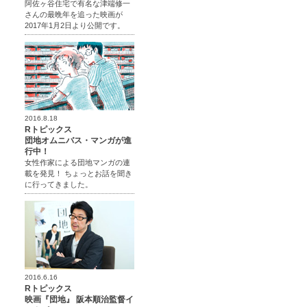
阿佐ヶ谷住宅で有名な津端修一
さんの最晩年を追った映画が
2017年1月2日より公開です。
2016.8.18
Rトピックス
団地オムニバス・マンガが進
行中！
女性作家による団地マンガの連
載を発見！ ちょっとお話を聞き
に行ってきました。
2016.6.16
Rトピックス
映画『団地』 阪本順治監督イ