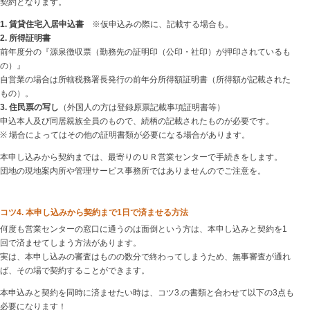
契約となります。
1. 賃貸住宅入居申込書
※仮申込みの際に、記載する場合も。
2. 所得証明書
前年度分の『源泉徴収票（勤務先の証明印（公印・社印）が押印されているも
の）』
自営業の場合は所轄税務署長発行の前年分所得額証明書（所得額が記載された
もの）。
3. 住民票の写し
（外国人の方は登録原票記載事項証明書等）
申込本人及び同居親族全員のもので、続柄の記載されたものが必要です。
※ 場合によってはその他の証明書類が必要になる場合があります。
本申し込みから契約までは、最寄りのＵＲ営業センターで手続きをします。
団地の現地案内所や管理サービス事務所ではありませんのでご注意を。
コツ4. 本申し込みから契約まで1日で済ませる方法
何度も営業センターの窓口に通うのは面倒という方は、本申し込みと契約を1
回で済ませてしまう方法があります。
実は、本申し込みの審査はものの数分で終わってしまうため、無事審査が通れ
ば、その場で契約することができます。
本申込みと契約を同時に済ませたい時は、コツ3.の書類と合わせて以下の3点も
必要になります！