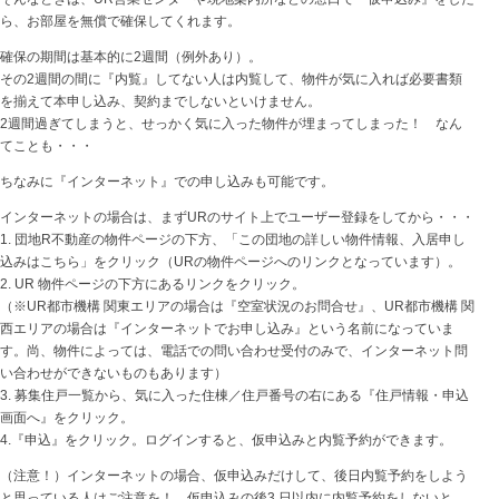
ら、お部屋を無償で確保してくれます。
確保の期間は基本的に2週間（例外あり）。
その2週間の間に『内覧』してない人は内覧して、物件が気に入れば必要書類
を揃えて本申し込み、契約までしないといけません。
2週間過ぎてしまうと、せっかく気に入った物件が埋まってしまった！ なん
てことも・・・
ちなみに『インターネット』での申し込みも可能です。
インターネットの場合は、まずURのサイト上でユーザー登録をしてから・・・
1. 団地R不動産の物件ページの下方、「この団地の詳しい物件情報、入居申し
込みはこちら」をクリック（URの物件ページへのリンクとなっています）。
2. UR 物件ページの下方にあるリンクをクリック。
（※UR都市機構 関東エリアの場合は『空室状況のお問合せ』、UR都市機構 関
西エリアの場合は『インターネットでお申し込み』という名前になっていま
す。尚、物件によっては、電話での問い合わせ受付のみで、インターネット問
い合わせができないものもあります）
3. 募集住戸一覧から、気に入った住棟／住戸番号の右にある『住戸情報・申込
画面へ』をクリック。
4.『申込』をクリック。ログインすると、仮申込みと内覧予約ができます。
（注意！）インターネットの場合、仮申込みだけして、後日内覧予約をしよう
と思っている人はご注意を！ 仮申込みの後3 日以内に内覧予約をしないと、