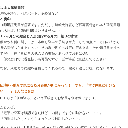
1. 本人確認書類
運転免許証、パスポート、保険証など。
2. 実印
（印鑑証明書が必要です。ただし、運転免許証など顔写真付きの本人確認書類
があれば、印鑑証明書はいりません。）
3. 2ヶ月分の敷金と入居開始する月の日割りの家賃
敷金や家賃に関しては、本申し込みの手続きが完了した時点で、窓口の人から
振込票がもらえますので、その場で近くの銀行に行き入金、その領収書を持っ
て戻り、担当者にその他の契約書類とあわせて渡せばOK。
一部の窓口では現金払いも可能ですが、必ず事前に確認してください。
なお、入居までに鍵を交換してくれるので、鍵の引渡しは後日になります。
団地R不動産で気になるお部屋がみつかった！ でも、『すぐ内覧に行けな
い・・』そんなときは
UR では『仮申込み』という手続きでお部屋を仮確保できます。
たとえば、
『電話で空室は確認できたけど、内覧まですぐに動けない・・・』
『内覧はしたけどもうちょっとだけ検討したい・・』
そんなときは、UR営業センターや現地案内所などの窓口で『仮申込み』をした