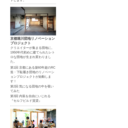
トします。
京都堀川団地リノベーション
プロジェクト
クリエイターが集まる団地に。
1950年代初めに建てられたレト
ロな団地が生まれ変わりまし
た。
第1回 京都にある築60年超のRC
造・下駄履き団地のリノベーシ
ョンプロジェクトが始動しま
す！
第2回 気になる団地の中を覗い
てみた
第3回 内装を自由にいじれる
『セルフビルド賃貸』