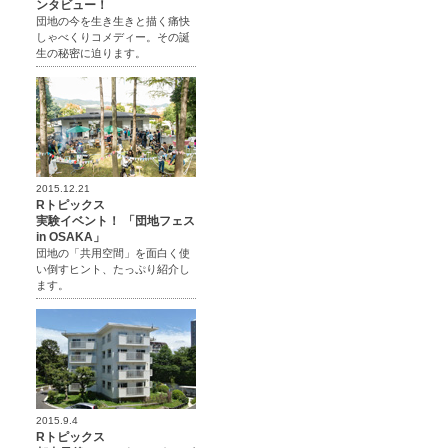
ンタビュー！
団地の今を生き生きと描く痛快
しゃべくりコメディー。その誕
生の秘密に迫ります。
2015.12.21
Rトピックス
実験イベント！ 「団地フェス
in OSAKA」
団地の「共用空間」を面白く使
い倒すヒント、たっぷり紹介し
ます。
2015.9.4
Rトピックス