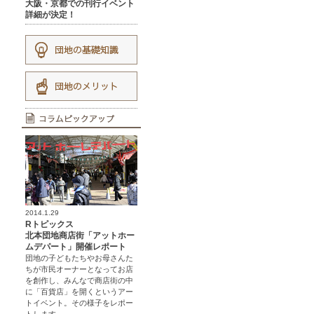
大阪・京都での刊行イベント
詳細が決定！
2014.1.29
Rトピックス
北本団地商店街「アットホー
ムデパート」開催レポート
団地の子どもたちやお母さんた
ちが市民オーナーとなってお店
を創作し、みんなで商店街の中
に「百貨店」を開くというアー
トイベント。その様子をレポー