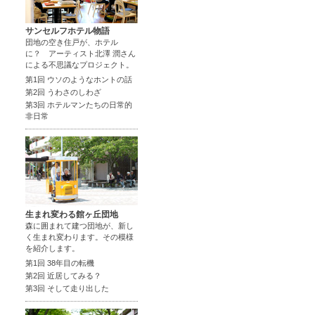
サンセルフホテル物語
団地の空き住戸が、ホテル
に？ アーティスト北澤 潤さん
による不思議なプロジェクト。
第1回 ウソのようなホントの話
第2回 うわさのしわざ
第3回 ホテルマンたちの日常的
非日常
生まれ変わる館ヶ丘団地
森に囲まれて建つ団地が、新し
く生まれ変わります。その模様
を紹介します。
第1回 38年目の転機
第2回 近居してみる？
第3回 そして走り出した