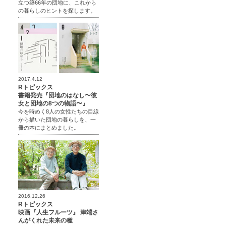
立つ築66年の団地に、これから
の暮らしのヒントを探します。
2017.4.12
Rトピックス
書籍発売『団地のはなし〜彼
女と団地の8つの物語〜』
今を時めく8人の女性たちの目線
から描いた団地の暮らしを、一
冊の本にまとめました。
2016.12.26
Rトピックス
映画『人生フルーツ』 津端さ
んがくれた未来の種