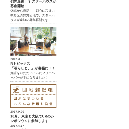
都内最後！？ スターハウスが
募集開始！
休眠から復活！ 都心に程近い
中野区の野方団地で、スターハ
ウスが奇跡の募集再開です！
2015.3.3
Rトピックス
『暮らしと。』が書籍に！！
好評をいただいていたフリーペ
ーパーが本になりました！
2017.9.26
10月、東京と大阪でURのシ
ンポジウムに参加します
2017.4.17