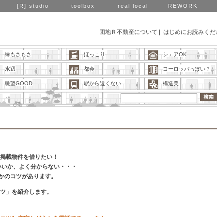
[R] studio
toolbox
real local
REWORK
団地Ｒ不動産について
|
はじめにお読みくだ
緑もさもさ
ほっこり
シェアOK
水辺
都会
ヨーロッパっぽい？
眺望GOOD
駅から遠くない
構造美
の掲載物件を借りたい！
いいか、よく分からない・・・
かのコツがあります。
コツ」を紹介します。