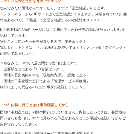
コツ1. 空室かどうかを電話でチェック！
住んでみたい団地がみつかったら、まずは『空室確認』をします。
インターネットからURサイト上で空室確認ができますが、掲載されていない物
件もあるので、『電話』で空室を確認するのが絶対オススメ！
団地R不動産の物件ページには、文末に問い合わせ先の電話番号またはURLを
記載しています。
物件ごとに問い合わせ先が異なるので、要チェック！
電話をかけるときは、『○○団地の2DK空いてます？』という感じでダイレクト
に聞いてみましょう。
※ちなみに、URの入居に関する窓口は主に3つ。
・主要駅などにある「UR営業センター」
・現地で募集案内をする「現地案内所」（団地による）
・団地の日常管理の窓口である「管理サービス事務所」
物件によって異なるので必ず事前に確認しましょう。
コツ2. 内覧に行くときは事前確認してから
団地R 不動産では、内覧の同行はしていません。内覧したいときは、各団地の
問い合わせ窓口に、すぐに見られる部屋があるかどうか電話で確認してからご
自身で行ってください。
鍵を借りるのは団地の管理サービス事務所か現地案内所で。